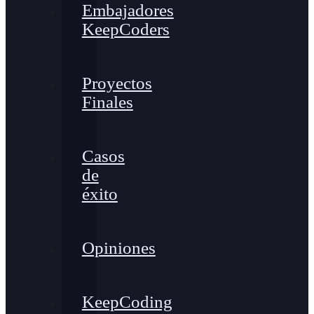
Embajadores
KeepCoders
Proyectos
Finales
Casos
de
éxito
Opiniones
KeepCoding