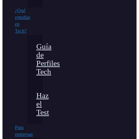
¿Qué
estudiar
en
Tech?
Guía
de
Perfiles
Tech
Haz
el
Test
Para
empresas