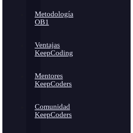
Metodología
OB1
Ventajas
KeepCoding
Mentores
KeepCoders
Comunidad
KeepCoders