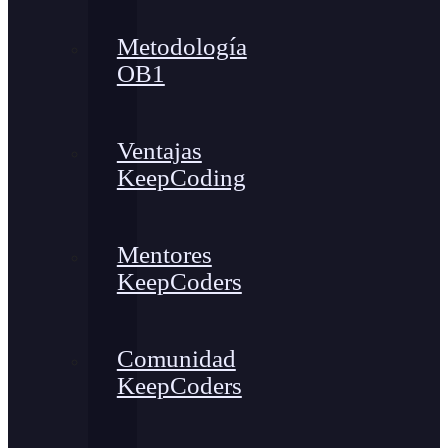
Metodología
OB1
Ventajas
KeepCoding
Mentores
KeepCoders
Comunidad
KeepCoders