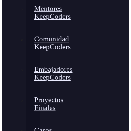
Mentores
KeepCoders
Comunidad
KeepCoders
Embajadores
KeepCoders
Proyectos
Finales
Casos