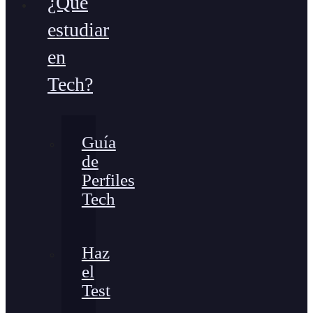
¿Qué
estudiar
en
Tech?
Guía
de
Perfiles
Tech
Haz
el
Test