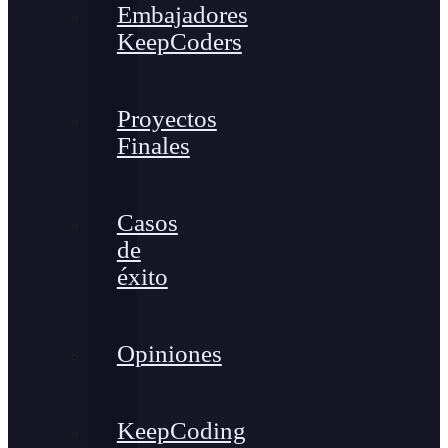
Embajadores
KeepCoders
Proyectos
Finales
Casos
de
éxito
Opiniones
KeepCoding