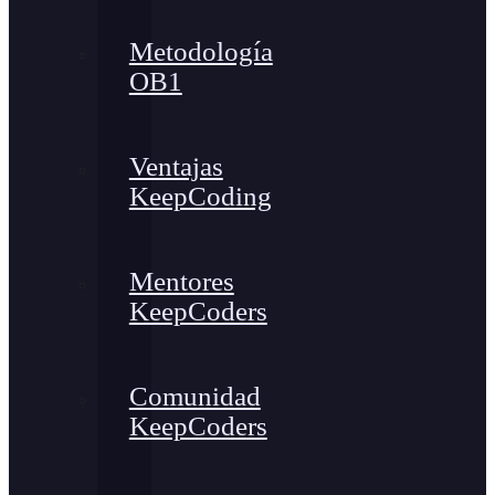
Metodología
OB1
Ventajas
KeepCoding
Mentores
KeepCoders
Comunidad
KeepCoders