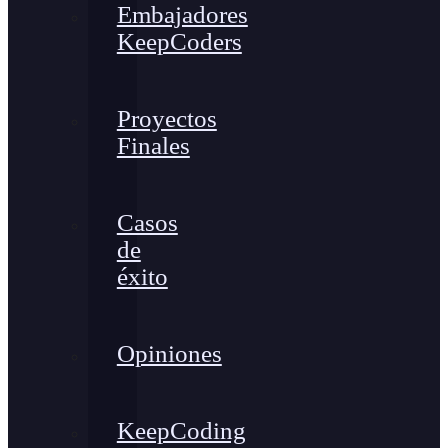
Embajadores
KeepCoders
Proyectos
Finales
Casos
de
éxito
Opiniones
KeepCoding