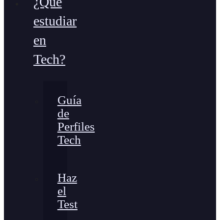
¿Qué
estudiar
en
Tech?
Guía
de
Perfiles
Tech
Haz
el
Test