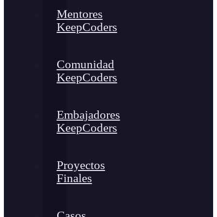
Mentores
KeepCoders
Comunidad
KeepCoders
Embajadores
KeepCoders
Proyectos
Finales
Casos