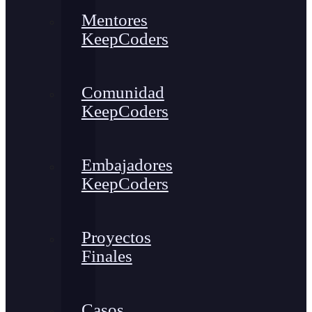
Mentores
KeepCoders
Comunidad
KeepCoders
Embajadores
KeepCoders
Proyectos
Finales
Casos