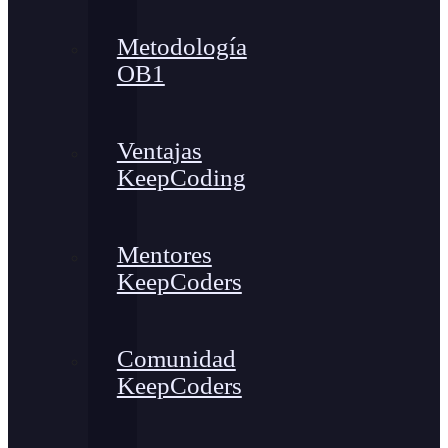
Metodología
OB1
Ventajas
KeepCoding
Mentores
KeepCoders
Comunidad
KeepCoders