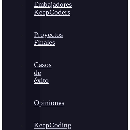
Embajadores
KeepCoders
Proyectos
Finales
Casos
de
éxito
Opiniones
KeepCoding