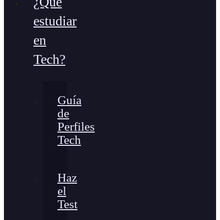
¿Qué
estudiar
en
Tech?
Guía
de
Perfiles
Tech
Haz
el
Test