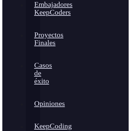
Embajadores
KeepCoders
Proyectos
Finales
Casos
de
éxito
Opiniones
KeepCoding