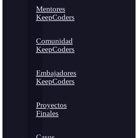
Mentores
KeepCoders
Comunidad
KeepCoders
Embajadores
KeepCoders
Proyectos
Finales
Casos