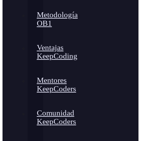
Metodología
OB1
Ventajas
KeepCoding
Mentores
KeepCoders
Comunidad
KeepCoders