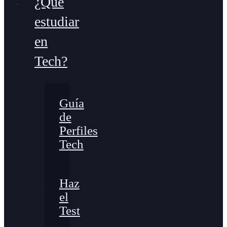
¿Qué
estudiar
en
Tech?
Guía
de
Perfiles
Tech
Haz
el
Test