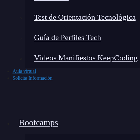
A la hora de crear un sitio accesible, es import
Test de Orientación Tecnológica
pueden afectar la navegación:
Guía de Perfiles Tech
Discapacidad visual
: Incluye la incapacid
usar
tecnología
de asistencia como lectores
Vídeos Manifiestos KeepCoding
Discapacidad auditiva
: Afecta a los usua
Aula virtual
cual puede complicar la comprensión de c
Solicita Información
Discapacidad motora
: Los usuarios con 
movimientos precisos pueden tener proble
Convulsiones fotosensibles
: Las personas
parpadeantes o ciertos patrones visuales.
Bootcamps
La accesibilidad no solo mejora la experiencia 
puertas a más clientes potenciales, creando un 