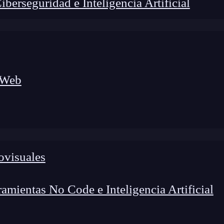
erseguridad e Inteligencia Artificial
 Web
ovisuales
lógico a nuevos profesionales, combinando conocimiento práctico,
os de transformación profesional.
mientas No Code e Inteligencia Artificial