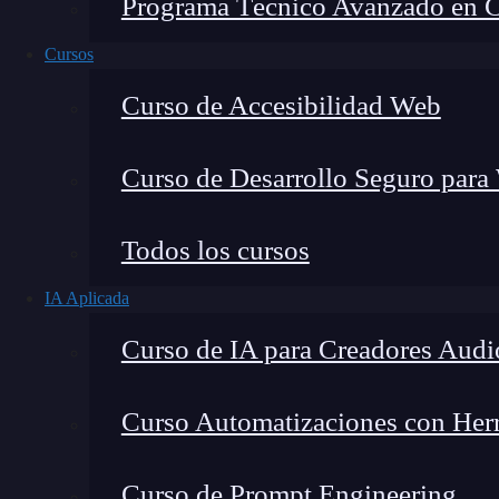
Programa Técnico Avanzado en Cib
Cursos
Curso de Accesibilidad Web
Curso de Desarrollo Seguro para
Todos los cursos
IA Aplicada
Lucia Gómez Salgado
Curso de IA para Creadores Audi
Contribuyo a acercar la realidad del sector tecno
visión de mercado y experiencia directa en proces
Curso Automatizaciones con Herra
Curso de Prompt Engineering