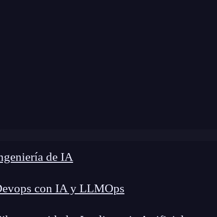
 modificación:
7 de abril de 2025 |
Tiempo de Le
»
¿Cómo hacer un sitio web accesible desde el principio?
geniería de IA
Devops con IA y LLMOps