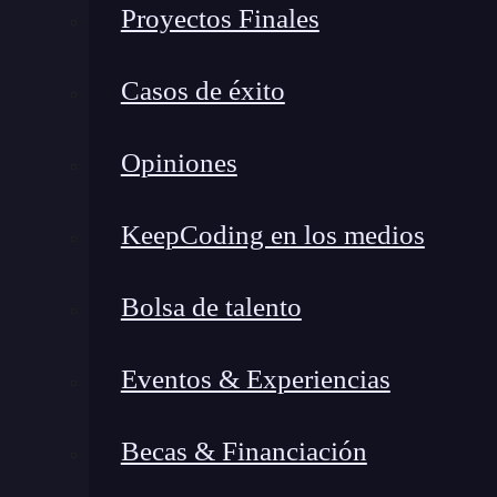
El
desarrollo web
accesible tiene mucho que ver
Proyectos Finales
requisitos técnicos, sino de garantizar que las 
de otro tipo puedan navegar por tu sitio de for
Casos de éxito
Opiniones
KeepCoding en los medios
Bolsa de talento
Eventos & Experiencias
Becas & Financiación