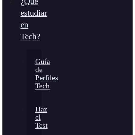
¿Qué
estudiar
en
Tech?
Guía
de
Perfiles
Tech
Haz
el
Test