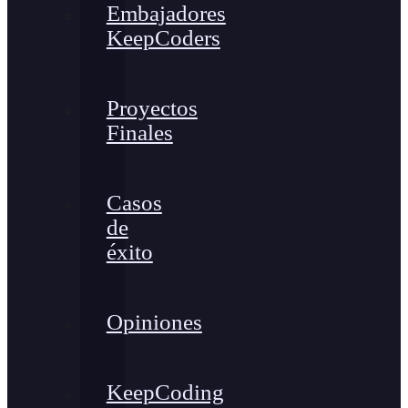
Embajadores
KeepCoders
Proyectos
Finales
Casos
de
éxito
Opiniones
KeepCoding