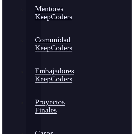
Mentores
KeepCoders
Comunidad
KeepCoders
Embajadores
KeepCoders
Proyectos
Finales
Casos