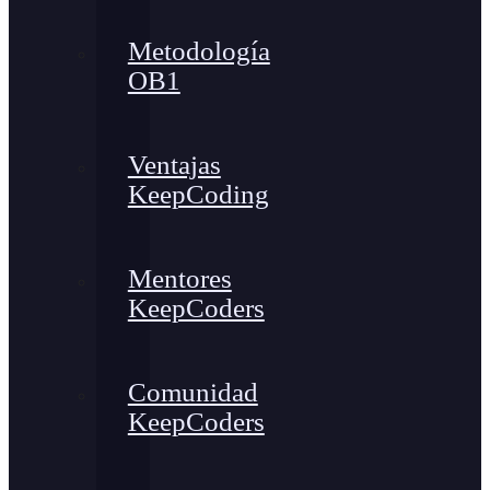
Metodología
OB1
Ventajas
KeepCoding
Mentores
KeepCoders
Comunidad
KeepCoders