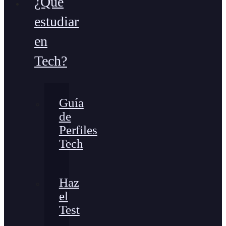
¿Qué
estudiar
en
Tech?
Guía
de
Perfiles
Tech
Haz
el
Test