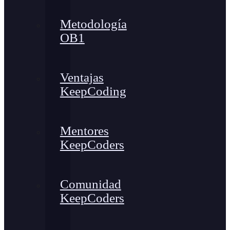
Metodología
OB1
Ventajas
KeepCoding
Mentores
KeepCoders
Comunidad
KeepCoders