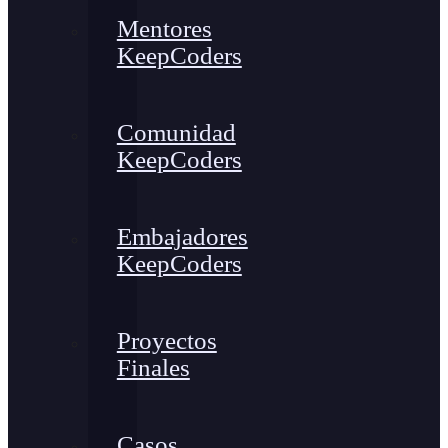
Mentores
KeepCoders
Comunidad
KeepCoders
Embajadores
KeepCoders
Proyectos
Finales
Casos