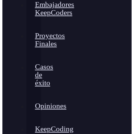
Embajadores
KeepCoders
Proyectos
Finales
Casos
de
éxito
Opiniones
KeepCoding