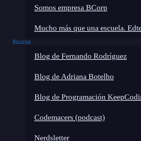
Somos empresa BCorp
Descubre el Ciberseguridad Full Stac
completa del mercado y
Mucho más que una escuela. Edte
👉 Prueba gratis el Bootcam
Recursos
Blog de Fernando Rodríguez
Algunas de esas preferencias de un sistema iOS
com.apple.Maps.plist:
relacionadas con l
Blog de Adriana Botelho
com.apple.mobiletimer.plist
y
com.apple
números de llamada rápida.
Blog de Programación KeepCodi
com.apple.youtube.plist:
hace referencia
YouTube.
Codemacers (podcast)
com.apple.preferences.datetime.plist:
es 
com.apple.springboard.plist:
es una list
Nerdsletter