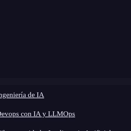
a modificación:
19 de abril de 2024 |
Tiempo de 
»
Análisis forense de las preferencias de un sistema iOS
geniería de IA
Devops con IA y LLMOps