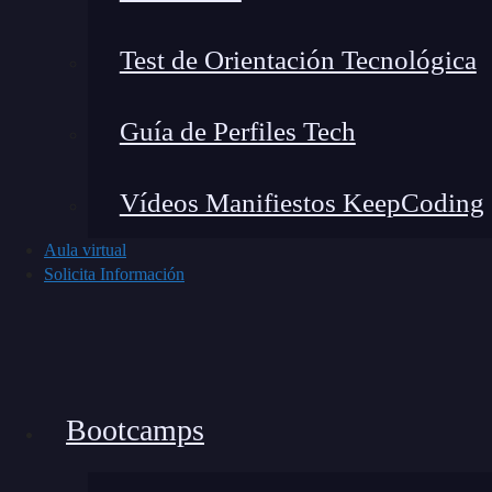
com.apple.stocks.plist:
hace referencia al
com.apple.weather.plist:
es un listado de
Test de Orientación Tecnológica
Guía de Perfiles Tech
Vídeos Manifiestos KeepCoding
Aula virtual
Solicita Información
Bootcamps