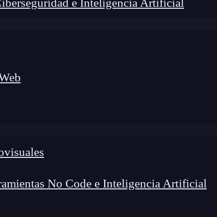
erseguridad e Inteligencia Artificial
 Web
ovisuales
foco en el desarrollo de talento y el análisis del sector
o evolucionan las tecnologías, qué competencias demanda el
 el entorno tech.
mientas No Code e Inteligencia Artificial