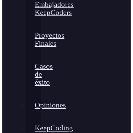
Embajadores
KeepCoders
Proyectos
Finales
Casos
de
éxito
Opiniones
KeepCoding