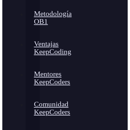
Metodología
OB1
Ventajas
KeepCoding
Mentores
KeepCoders
Comunidad
KeepCoders