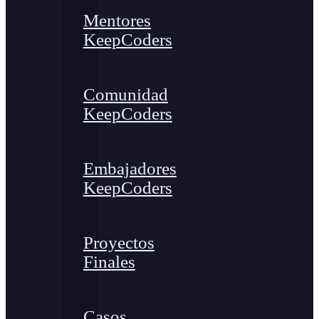
Mentores
KeepCoders
Comunidad
KeepCoders
Embajadores
KeepCoders
Proyectos
Finales
Casos