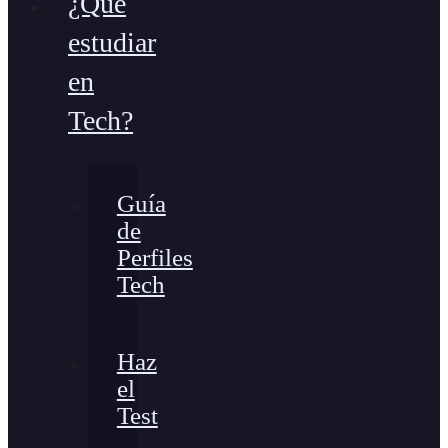
¿Qué
estudiar
en
Tech?
Guía
de
Perfiles
Tech
Haz
el
Test