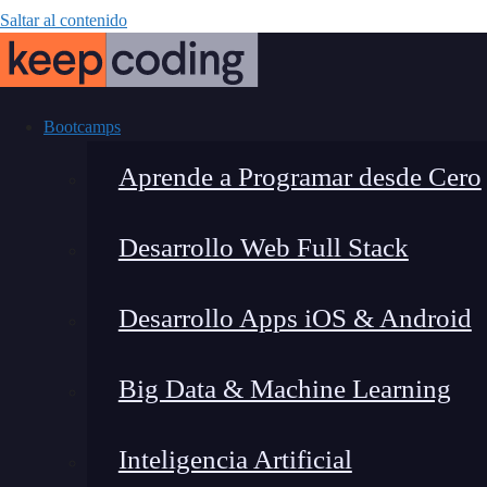
Saltar al contenido
Bootcamps
Aprende a Programar desde Cero
Desarrollo Web Full Stack
Método f
Desarrollo Apps iOS & Android
Big Data & Machine Learning
Inteligencia Artificial
Lucia Gómez Salgado
|
Última 