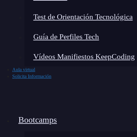
comando
break.
En un forEach no tenemos contr
Test de Orientación Tecnológica
Ten presente que, cuando insertamos una func
entrando en el territorio de los
callback.
Si no 
Guía de Perfiles Tech
quieres un repaso, te invitamos a leer nuestros
JavaScript
.
Vídeos Manifiestos KeepCoding
Dentro de nuestro
callback,
debemos definir 
Aula virtual
elemento o valor se creará determinada func
Solicita Información
indiferente, pero nosotros lo hemos hecho con 
siguientes líneas de código:
const array1 = ['a', 'b', 'c'];

array1.forEach (element => console.log (
Bootcamps
Lo que hace la función anterior es, dado el
arr