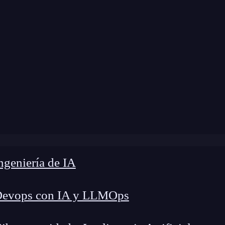
ome
»
Blog
»
Método forEach en JavaScript
geniería de IA
Devops con IA y LLMOps