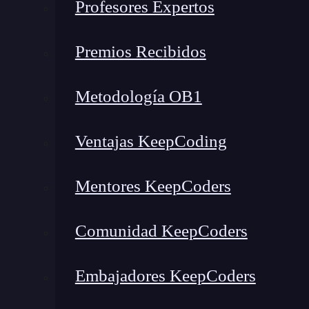
Profesores Expertos
En nuestro post sobre
los objetos de JavaScript
prácticamente todo elemento en este lengua
Premios Recibidos
parte de la cadena de prototipos y tiene funcio
conocidos como listas de elementos, tienen mé
Metodología OB1
recorrer, añadir, filtrar y modificar sus elem
Si quieres saber más sobre
cómo funcionan lo
Ventajas KeepCoding
post sobre los arrays y la programación funcio
funciona uno de ellos: el método forEach en
Mentores KeepCoders
¿Qué es el método forEach d
Comunidad KeepCoders
El
método forEach de JavaScript
es
uno de 
Embajadores KeepCoders
modificar el contenido de un objeto
array
en
sobre los distintos métodos que podemos utiliza