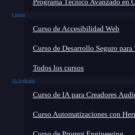
Programa Técnico Avanzado en Cib
Cursos
Curso de Accesibilidad Web
Curso de Desarrollo Seguro para
Lucia Gómez Salgado
Todos los cursos
Contribuyo a acercar la realidad del sector tecno
IA Aplicada
visión de mercado y experiencia directa en proces
Curso de IA para Creadores Audi
Curso Automatizaciones con Herra
Los métodos de
JavaScript
son funciones que 
Curso de Prompt Engineering