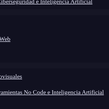
erseguridad e Inteligencia Artificial
 Web
lógico a nuevos profesionales, combinando conocimiento práctico,
os de transformación profesional.
ovisuales
mientas No Code e Inteligencia Artificial
pertenecen a un objeto en específico.
Por ello, son