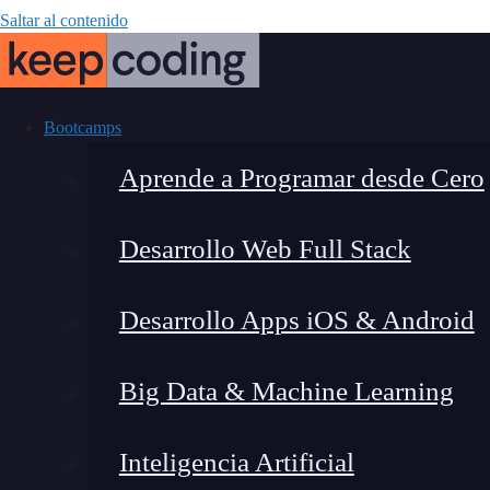
Saltar al contenido
Bootcamps
Aprende a Programar desde Cero
Desarrollo Web Full Stack
Anidar r
Desarrollo Apps iOS & Android
Big Data & Machine Learning
Inteligencia Artificial
Lucia Gómez Salgado
|
Última