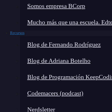
element
= {
Somos empresa BCorp
<RequireAuth>
Mucho más que una escuela. Edte
<NewTweetPage/>
Recursos
</RequireAuth>
Blog de Fernando Rodríguez
}
Blog de Adriana Botelho
/>
Blog de Programación KeepCodi
<Route path
=»/»
element
= {
<Navigate to
=»/
Codemacers (podcast)
<Route path
=»/404″
element
= {<div> 404 | 
Nerdsletter
<Route path
=»*»
element
= {
<Navigate to
=»