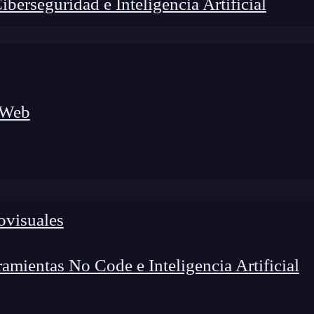
erseguridad e Inteligencia Artificial
 Web
lógico a nuevos profesionales, combinando conocimiento práctico,
os de transformación profesional.
ovisuales
mientas No Code e Inteligencia Artificial
rear una navegación dinámica en nuestras