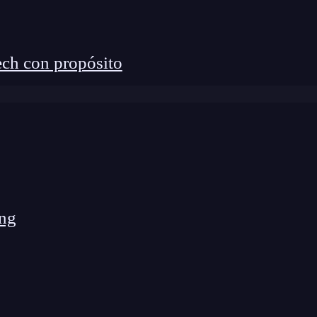
ch con propósito
ng
tweets» />} />
Not Found Page </div>} />
/404″ />} />