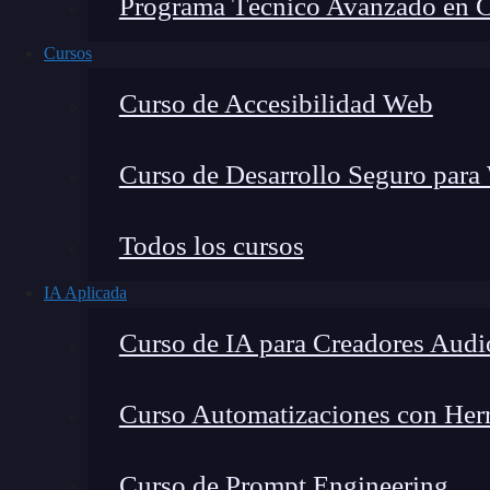
Programa Técnico Avanzado en Cib
Cursos
Curso de Accesibilidad Web
Curso de Desarrollo Seguro para
Lucia Gómez Salgado
Todos los cursos
Contribuyo a acercar la realidad del sector tecno
IA Aplicada
visión de mercado y experiencia directa en proces
Curso de IA para Creadores Audi
Curso Automatizaciones con Herra
React Router es una librería que
nos permite c
Curso de Prompt Engineering