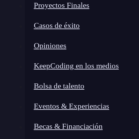
Proyectos Finales
<div
className
=»App»>
Casos de éxito
<AuthContextProvider value
= {{ isLogged, h
Opiniones
<Routes>
<Route path=
«/login»
element
={
<LoginPage
KeepCoding en los medios
<Route path=
«/tweets»
element
={
<TweetsPag
Bolsa de talento
<Route path=
«/tweets/:tweetId»
element
={
<T
Eventos & Experiencias
<Route
Becas & Financiación
path
= «/tweets/new»