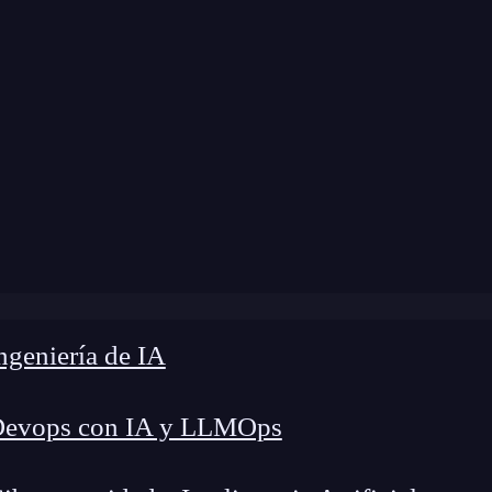
ome
»
Blog
»
Anidar rutas con React Router
geniería de IA
Devops con IA y LLMOps