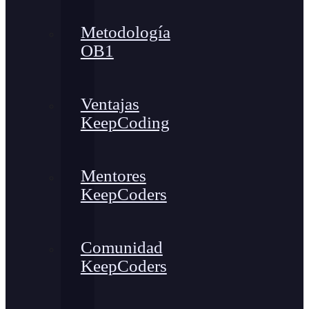
Metodología
OB1
Ventajas
KeepCoding
Mentores
KeepCoders
Comunidad
KeepCoders