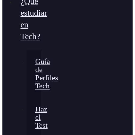
¿Qué
estudiar
en
Tech?
Guía
de
Perfiles
Tech
Haz
el
Test