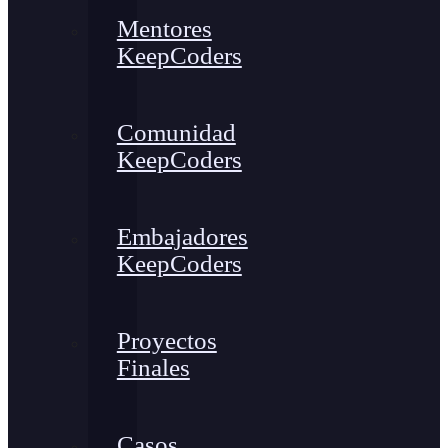
Mentores
KeepCoders
Comunidad
KeepCoders
Embajadores
KeepCoders
Proyectos
Finales
Casos