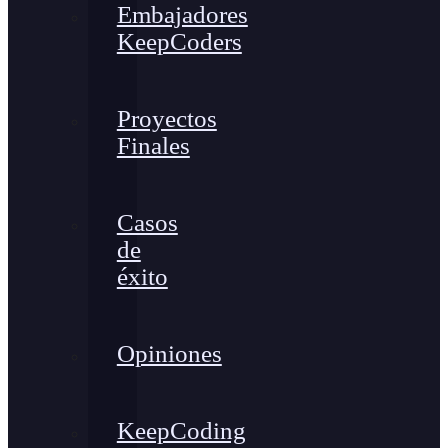
Embajadores
KeepCoders
Proyectos
Finales
Casos
de
éxito
Opiniones
KeepCoding