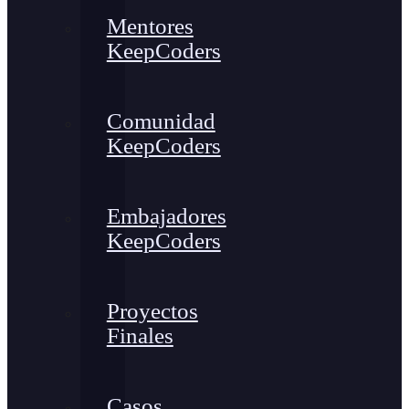
Mentores
KeepCoders
Comunidad
KeepCoders
Embajadores
KeepCoders
Proyectos
Finales
Casos