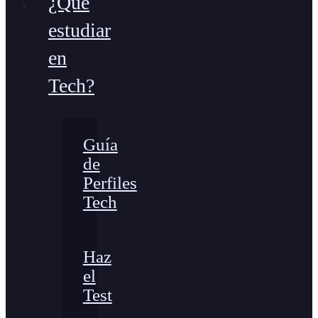
¿Qué
estudiar
en
Tech?
Guía
de
Perfiles
Tech
Haz
el
Test