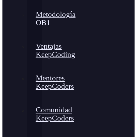
Metodología
OB1
Ventajas
KeepCoding
Mentores
KeepCoders
Comunidad
KeepCoders