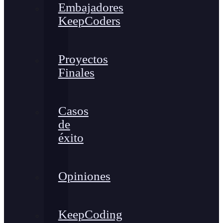
Embajadores
KeepCoders
Proyectos
Finales
Casos
de
éxito
Opiniones
KeepCoding