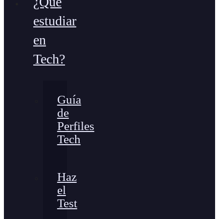
¿Qué
estudiar
en
Tech?
Guía
de
Perfiles
Tech
Haz
el
Test