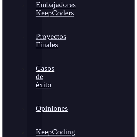
Embajadores
KeepCoders
Proyectos
Finales
Casos
de
éxito
Opiniones
KeepCoding