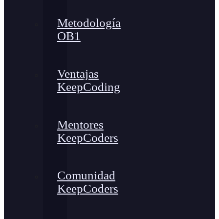
Metodología
OB1
Ventajas
KeepCoding
Mentores
KeepCoders
Comunidad
KeepCoders