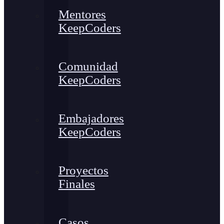
Mentores
KeepCoders
Comunidad
KeepCoders
Embajadores
KeepCoders
Proyectos
Finales
Casos