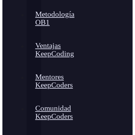
Metodología
OB1
Ventajas
KeepCoding
Mentores
KeepCoders
Comunidad
KeepCoders