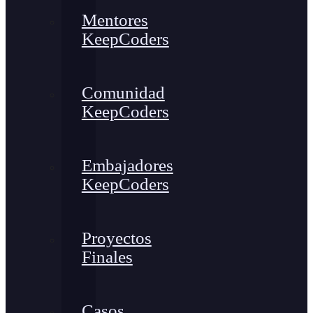
Mentores
KeepCoders
Comunidad
KeepCoders
Embajadores
KeepCoders
Proyectos
Finales
Casos