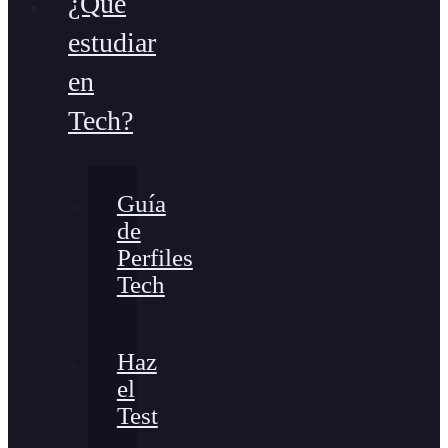
¿Qué
estudiar
en
Tech?
Guía
de
Perfiles
Tech
Haz
el
Test