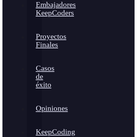
Embajadores
KeepCoders
Proyectos
Finales
Casos
de
éxito
Opiniones
KeepCoding