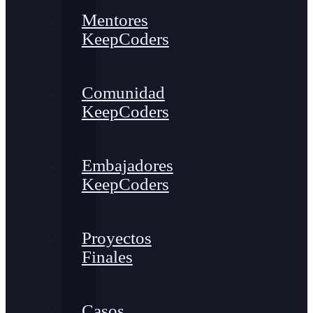
Mentores
KeepCoders
Comunidad
KeepCoders
Embajadores
KeepCoders
Proyectos
Finales
Casos