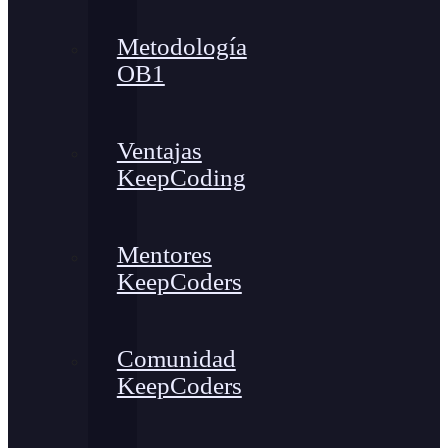
Metodología
OB1
Ventajas
KeepCoding
Mentores
KeepCoders
Comunidad
KeepCoders