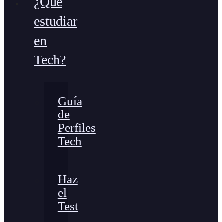
¿Qué
estudiar
en
Tech?
Guía
de
Perfiles
Tech
Haz
el
Test