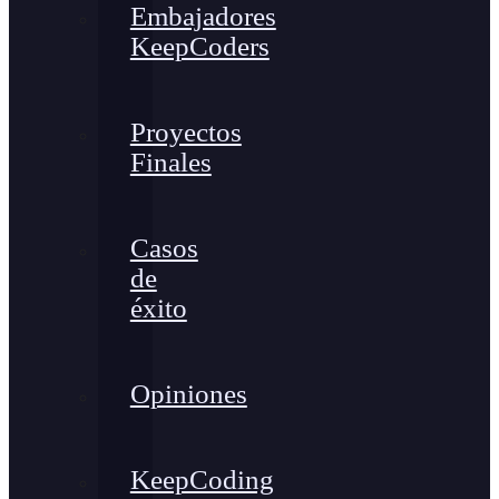
Embajadores
KeepCoders
Proyectos
Finales
Casos
de
éxito
Opiniones
KeepCoding