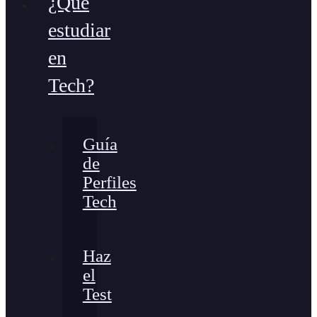
¿Qué
estudiar
en
Tech?
Guía
de
Perfiles
Tech
Haz
el
Test