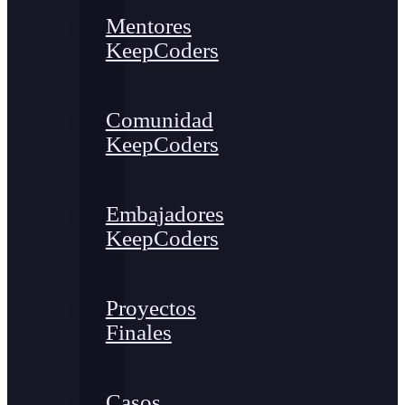
Mentores
KeepCoders
Comunidad
KeepCoders
Embajadores
KeepCoders
Proyectos
Finales
Casos