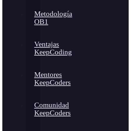
Metodología
OB1
Ventajas
KeepCoding
Mentores
KeepCoders
Comunidad
KeepCoders