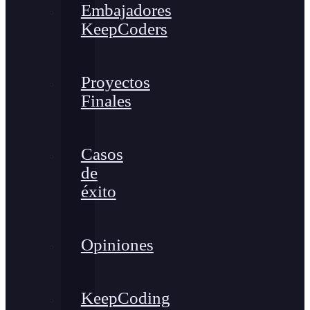
Embajadores
KeepCoders
Proyectos
Finales
Casos
de
éxito
Opiniones
KeepCoding