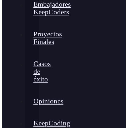
Embajadores
KeepCoders
Proyectos
Finales
Casos
de
éxito
Opiniones
KeepCoding