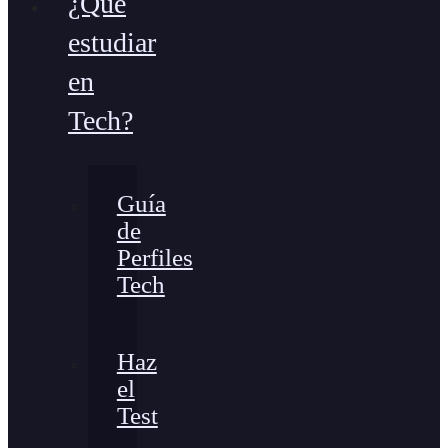
¿Qué
estudiar
en
Tech?
Guía
de
Perfiles
Tech
Haz
el
Test