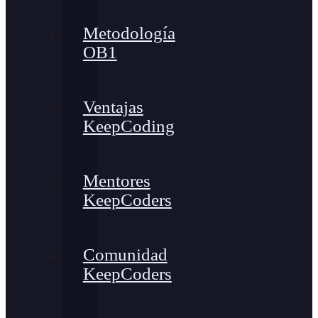
Metodología
OB1
Ventajas
KeepCoding
Mentores
KeepCoders
Comunidad
KeepCoders