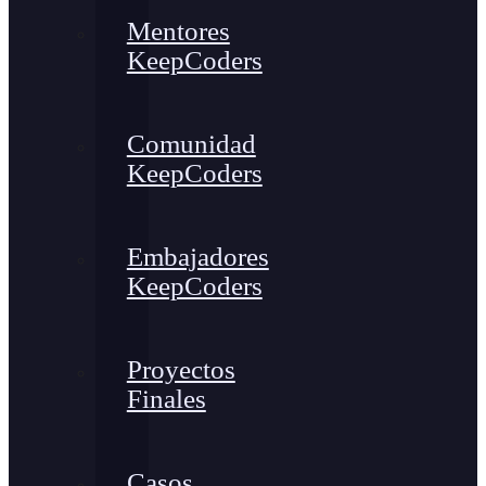
Mentores
KeepCoders
Comunidad
KeepCoders
Embajadores
KeepCoders
Proyectos
Finales
Casos