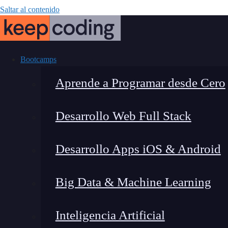
Saltar al contenido
Bootcamps
Aprende a Programar desde Cero
Desarrollo Web Full Stack
¿Qué es la aut
Desarrollo Apps iOS & Android
Big Data & Machine Learning
Inteligencia Artificial
Lucia Gómez Salgado
|
Última 