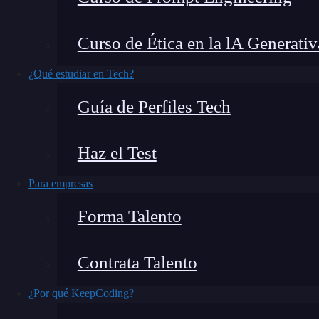
especialmente para aquellos que trabajan con es
artículo, explorarás en detalle qué significa l
Curso de Ética en la lA Generativ
qué es importante para cualquier desarrollador
¿Qué estudiar en Tech?
¿Qué encontrarás en este post?
Guía de Perfiles Tech
Haz el Test
¿Qué es la autodocumentación?
Para empresas
Autodocumentación en Python
Docstrings en Python
Forma Talento
Página que reporta un bug
Navegación por el índice de módulos
Contrata Talento
¿Por qué es importante la autodocumentación en Python?
¿Por qué KeepCoding?
Sigue aprendiendo en KeepCoding