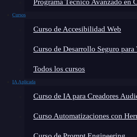
Programa Técnico Avanzado en Cib
Cursos
Curso de Accesibilidad Web
Curso de Desarrollo Seguro para
Lucia Gómez Salgado
Todos los cursos
Contribuyo a acercar la realidad del sector tecno
IA Aplicada
visión de mercado y experiencia directa en proces
Curso de IA para Creadores Audi
Curso Automatizaciones con Herra
La autodocumentación en
Python
es un concep
Curso de Prompt Engineering