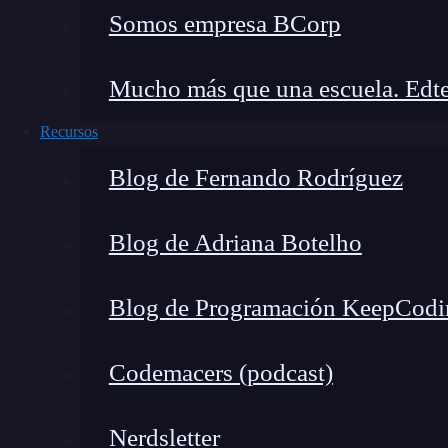
Args
: 

Somos empresa BCorp
              a (int): El primer número.
              b (int): El segundo número
Mucho más que una escuela. Edte
Recursos
      Returns: 

              int: La suma de a y b. 

Blog de Fernando Rodríguez
      """ 

Blog de Adriana Botelho
      return a + b
Blog de Programación KeepCodi
En este ejemplo, el docstring proporciona info
que hace, los argumentos que acepta y lo que de
Codemacers (podcast)
comprendan y utilicen la función sin necesidad
Página que reporta un bug
Nerdsletter