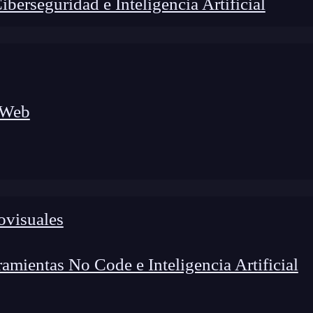
erseguridad e Inteligencia Artificial
 Web
lógico a nuevos profesionales, combinando conocimiento práctico,
os de transformación profesional.
ovisuales
mientas No Code e Inteligencia Artificial
to esencial en el mundo de la
programación
,