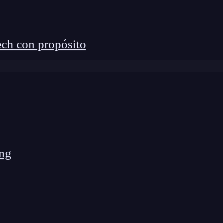
 

. 

ch con propósito
ng
rmación útil sobre la función
suma
, incluyendo lo
vuelve. Esto facilita que otros desarrolladores
 de consultar documentación adicional.