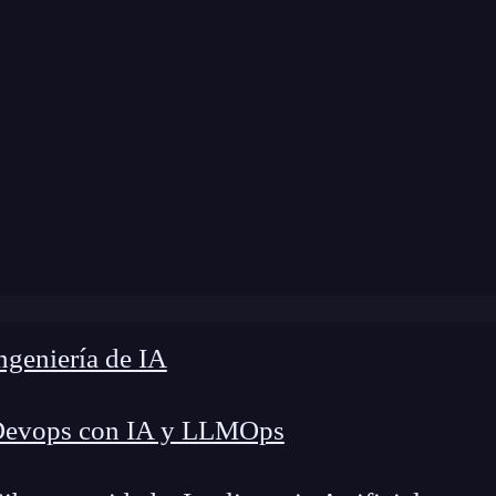
»
Blog
»
¿Qué es la autodocumentación en Python?
geniería de IA
Devops con IA y LLMOps