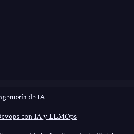
ome
»
Blog
»
Automatización en Kubernetes
geniería de IA
Devops con IA y LLMOps