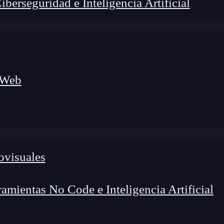
erseguridad e Inteligencia Artificial
 Web
lógico a nuevos profesionales, combinando conocimiento práctico,
os de transformación profesional.
ovisuales
mientas No Code e Inteligencia Artificial
rol de cargas de trabajo y servicios que contribuye