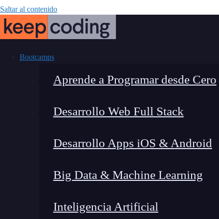
Saltar al contenido
Bootcamps
Aprende a Programar desde Cero
Desarrollo Web Full Stack
Automati
Desarrollo Apps iOS & Android
Big Data & Machine Learning
Inteligencia Artificial
Lucia Gómez Salgado
|
Última 