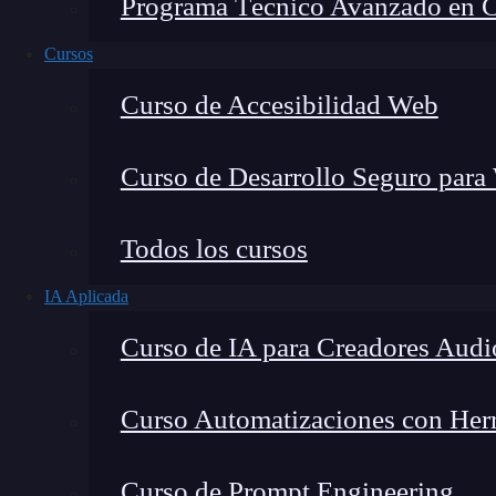
Programa Técnico Avanzado en Cib
Cursos
Curso de Accesibilidad Web
Curso de Desarrollo Seguro para
Lucia Gómez Salgado
Todos los cursos
Contribuyo a acercar la realidad del sector tecno
IA Aplicada
visión de mercado y experiencia directa en proces
Curso de IA para Creadores Audi
Curso Automatizaciones con Herra
Kubernetes
se reconoce como un sistema de cont
Curso de Prompt Engineering