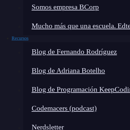
🔴 ¿Quieres entrar de lleno 
Somos empresa BCorp
Mucho más que una escuela. Edte
Descubre el DevOps & Cloud Computi
formación más completa del me
Recursos
👉 Prueba gratis el Bootcamp en 
Blog de Fernando Rodríguez
Esta opción de automatización en Kubernetes se 
Blog de Adriana Botelho
mecanizar las labores de
lanzamiento e implem
Además, permite el lanzamiento de implementaci
Blog de Programación KeepCodi
Autoescalado de clústeres
Codemacers (podcast)
Hace referencia a un programa
encargado de l
Nerdsletter
eliminación de nodos de
jobs
.
Además, funcion