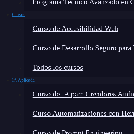
Programa Técnico Avanzado en Cib
Cursos
Curso de Accesibilidad Web
Curso de Desarrollo Seguro para
Todos los cursos
IA Aplicada
Lucia Gómez Salgado
Curso de IA para Creadores Audi
Contribuyo a acercar la realidad del sector tecno
visión de mercado y experiencia directa en proces
Curso Automatizaciones con Herra
Curso de Prompt Engineering