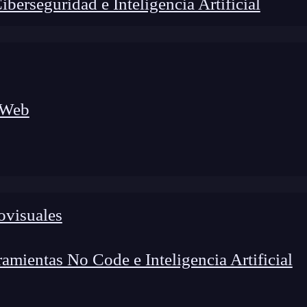
erseguridad e Inteligencia Artificial
 Web
ovisuales
lógico a nuevos profesionales, combinando conocimiento práctico,
os de transformación profesional.
mientas No Code e Inteligencia Artificial