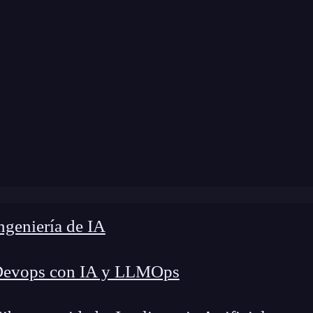
dificación:
16 de septiembre de 2024 |
Tiempo de
Blog
»
7 pasos para automatizar con Puppeteer en JS
geniería de IA
Devops con IA y LLMOps