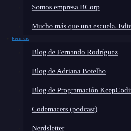
(async () => {

Somos empresa BCorp
  const browser = await puppeteer.launch
  const page = await browser.newPage();

Mucho más que una escuela. Edte
})();
Recursos
Navegar a la página web que quieres p
Blog de Fernando Rodríguez
Cuando ya tengas una página abierta, puedes ut
URL que quieras probar. Por ejemplo, si quisie
Blog de Adriana Botelho
harías lo siguiente:
Blog de Programación KeepCodi
await page.goto('https://www.keepcoding.
Realizar acciones en la página
Codemacers (podcast)
Aquí es donde realmente empiezas a automatiza
Nerdsletter