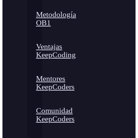
Metodología
OB1
Ventajas
KeepCoding
Mentores
KeepCoders
Comunidad
KeepCoders