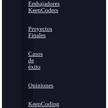
Embajadores
KeepCoders
Proyectos
Finales
Casos
de
éxito
Opiniones
KeepCoding