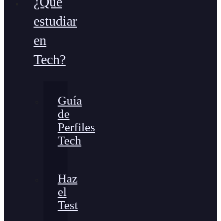
¿Qué
estudiar
en
Tech?
Guía
de
Perfiles
Tech
Haz
el
Test