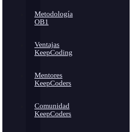
Metodología
OB1
Ventajas
KeepCoding
Mentores
KeepCoders
Comunidad
KeepCoders