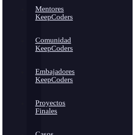
Mentores
KeepCoders
Comunidad
KeepCoders
Embajadores
KeepCoders
Proyectos
Finales
Casos