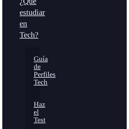
¿Qué
estudiar
en
Tech?
Guía
de
Perfiles
Tech
Haz
el
Test