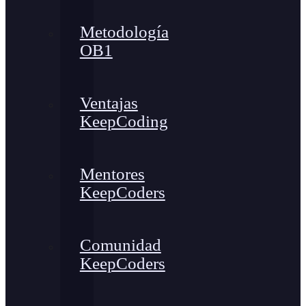
Metodología
OB1
Ventajas
KeepCoding
Mentores
KeepCoders
Comunidad
KeepCoders