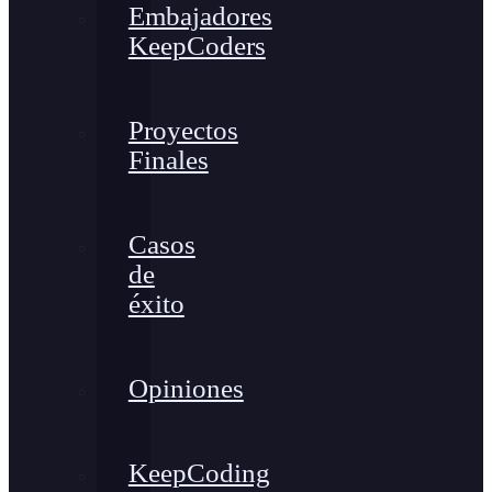
Embajadores
KeepCoders
Proyectos
Finales
Casos
de
éxito
Opiniones
KeepCoding