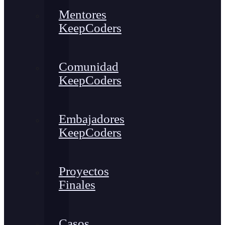
Mentores
KeepCoders
Comunidad
KeepCoders
Embajadores
KeepCoders
Proyectos
Finales
Casos