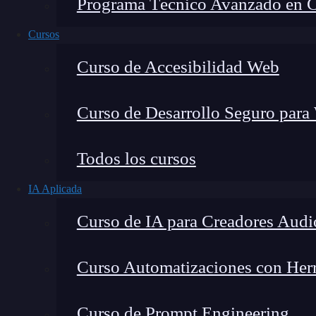
Programa Técnico Avanzado en Cib
Cursos
Curso de Accesibilidad Web
Curso de Desarrollo Seguro para
Todos los cursos
IA Aplicada
Lucia Gómez Salgado
Curso de IA para Creadores Audi
Contribuyo a acercar la realidad del sector tecno
visión de mercado y experiencia directa en proces
Curso Automatizaciones con Herra
Curso de Prompt Engineering