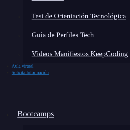
Y la programación no solo vale para trabajar c
productividad en cualquier rol técnico: automati
Test de Orientación Tecnológica
herramientas internas o entender mejor los siste
Guía de Perfiles Tech
Qué es programar: el pensa
Vídeos Manifiestos KeepCoding
Aula virtual
Solicita Información
Bootcamps