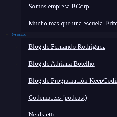
Somos empresa BCorp
puedan asumir responsabilidad técnica real sob
verdad.
Mucho más que una escuela. Edte
Los salarios lo reflejan. Un desarrollador jun
Recursos
rápida a 30.000-35.000€ en los primeros dos añ
inteligencia artificial,
ciberseguridad
o
DevOps
Blog de Fernando Rodríguez
Blog de Adriana Botelho
🔴 ¿Quieres Aprender 
Blog de Programación KeepCodi
Descubre el
Full Stack
Jr.
Bootcamp
- Apr
formación más completa del me
Codemacers (podcast)
👉 Prueba gratis el Bootcamp Apren
Nerdsletter