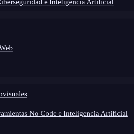
erseguridad e Inteligencia Artificial
 Web
ovisuales
lógico a nuevos profesionales, combinando conocimiento práctico,
os de transformación profesional.
mientas No Code e Inteligencia Artificial