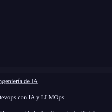
 modificación:
2 de junio de 2026 |
Tiempo de Le
»
Cómo aprender programación desde cero: Guía completa
geniería de IA
Devops con IA y LLMOps