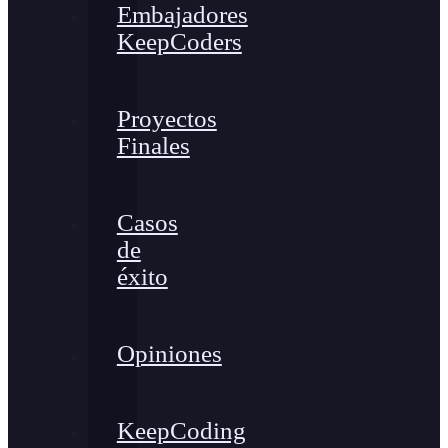
Embajadores
KeepCoders
Proyectos
Finales
Casos
de
éxito
Opiniones
KeepCoding