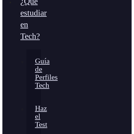
¿Qué
estudiar
en
Tech?
Guía
de
Perfiles
Tech
Haz
el
Test