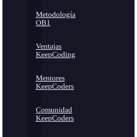
Metodología
OB1
Ventajas
KeepCoding
Mentores
KeepCoders
Comunidad
KeepCoders