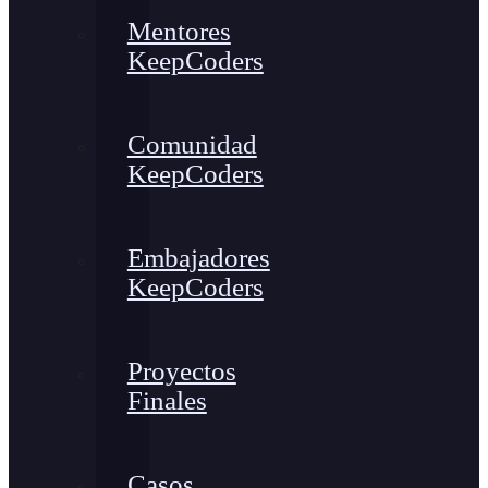
Mentores
KeepCoders
Comunidad
KeepCoders
Embajadores
KeepCoders
Proyectos
Finales
Casos