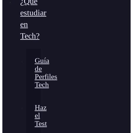
¿Qué
estudiar
en
Tech?
Guía
de
Perfiles
Tech
Haz
el
Test