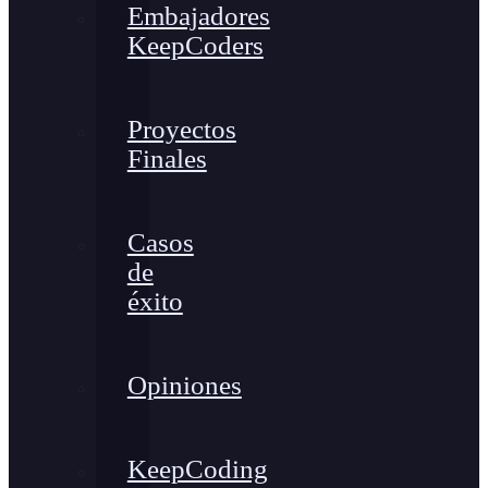
Embajadores
KeepCoders
Proyectos
Finales
Casos
de
éxito
Opiniones
KeepCoding