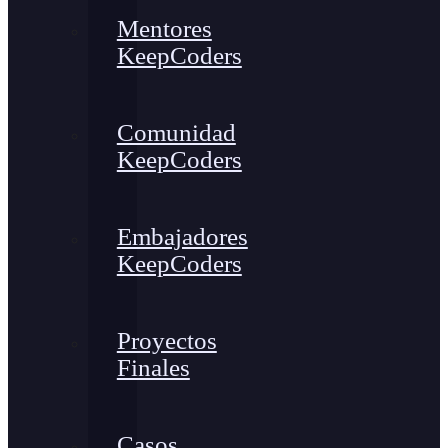
Mentores
KeepCoders
Comunidad
KeepCoders
Embajadores
KeepCoders
Proyectos
Finales
Casos