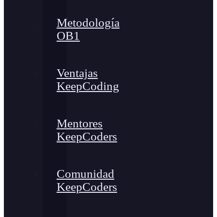
Metodología
OB1
Ventajas
KeepCoding
Mentores
KeepCoders
Comunidad
KeepCoders