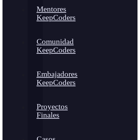
Mentores
KeepCoders
Comunidad
KeepCoders
Embajadores
KeepCoders
Proyectos
Finales
Casos