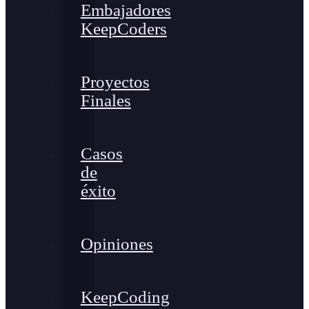
Embajadores
KeepCoders
Proyectos
Finales
Casos
de
éxito
Opiniones
KeepCoding