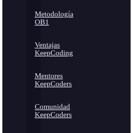
Metodología
OB1
Ventajas
KeepCoding
Mentores
KeepCoders
Comunidad
KeepCoders