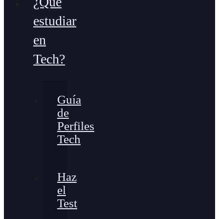
¿Qué
estudiar
en
Tech?
Guía
de
Perfiles
Tech
Haz
el
Test