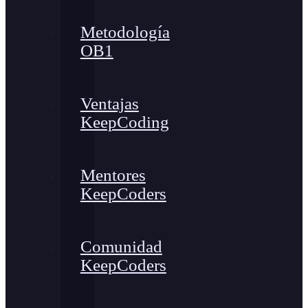
Metodología
OB1
Ventajas
KeepCoding
Mentores
KeepCoders
Comunidad
KeepCoders