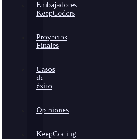
Embajadores
KeepCoders
Proyectos
Finales
Casos
de
éxito
Opiniones
KeepCoding