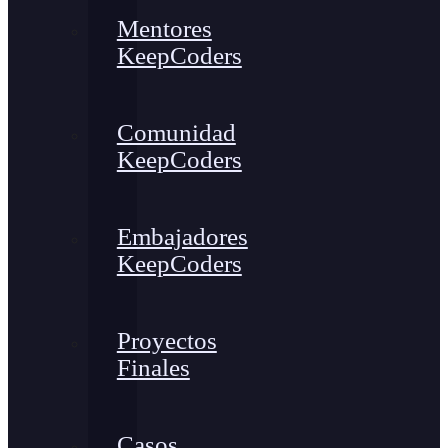
Mentores
KeepCoders
Comunidad
KeepCoders
Embajadores
KeepCoders
Proyectos
Finales
Casos