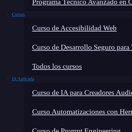
Programa Técnico Avanzado en Cib
Cursos
Curso de Accesibilidad Web
Curso de Desarrollo Seguro para
Montana Martín López
Todos los cursos
Especialista en tecnología y formación digital, con 
IA Aplicada
tecnológico. Mi trabajo se centra en entender cóm
mercado y cómo se produce la transición real hacia
Curso de IA para Creadores Audi
Curso Automatizaciones con Herra
En ocasiones, nos encontramos con menciones
Curso de Prompt Engineering