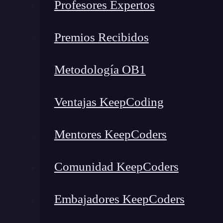
¿Qué es machine learning?
Profesores Expertos
El machine learning
es una disciplina científi
Premios Recibidos
Está diseñado para crear sistemas que adaptan
tomar decisiones
por sí mismas.
Metodología OB1
Habremos leído por muchos sitios que aprenden
Ventajas KeepCoding
Aprender
es otra cosa, es lo que hace un bebé ll
después de darte cuenta de que ese código en el 
Mentores KeepCoders
que hizo Skynet —o hará, depende de si me lees
Comunidad KeepCoders
Entonces,
¿qué es machine learning?
El ML 
que se van autoadaptando según un
conjunt
Embajadores KeepCoders
La clave de este
software
, y de lo que es machi