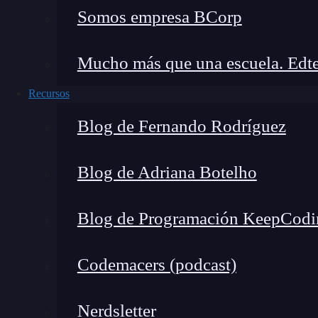
¿Cómo funciona el machine 
Somos empresa BCorp
Ya sabes
qué es machine learning, ahora hable
Mucho más que una escuela. Edte
automático
consiste en la
construcción de árbo
Recursos
millones) y en la adaptación de estos en funció
ahí, ya que además es capaz de
aplicar fórmula
Blog de Fernando Rodríguez
solución a un problema— en cada nodo del árbol
que guíe a la nueva información entrante.
Blog de Adriana Botelho
Blog de Programación KeepCodi
🔴 ¿Quieres formarte en In
ava
Codemacers (podcast)
Descubre nuestro Inteligencia Artificial F
Nerdsletter
mercado y con em