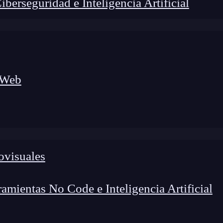
erseguridad e Inteligencia Artificial
 Web
foco en el desarrollo de talento y el análisis del sector
o evolucionan las tecnologías, qué competencias demanda el
 el entorno tech.
ovisuales
mientas No Code e Inteligencia Artificial
 al
machine learning
, la
inteligencia artificial
, el