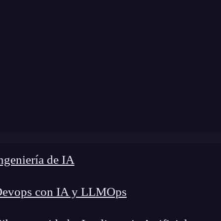
Home
»
Blog
»
¿Qué es machine learning?
geniería de IA
Devops con IA y LLMOps