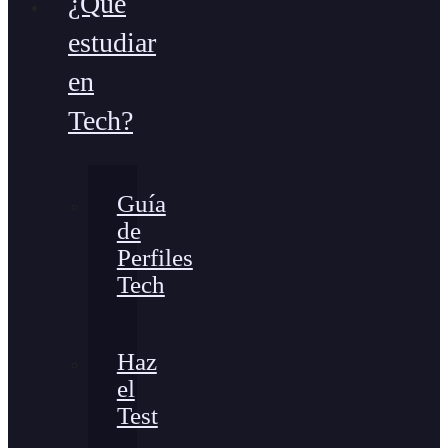
¿Qué
estudiar
en
Tech?
Guía
de
Perfiles
Tech
Haz
el
Test