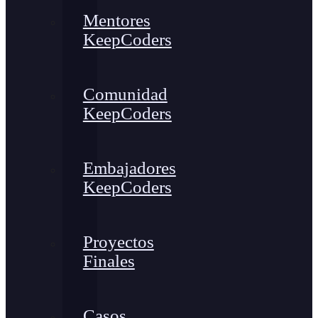
Mentores
KeepCoders
Comunidad
KeepCoders
Embajadores
KeepCoders
Proyectos
Finales
Casos