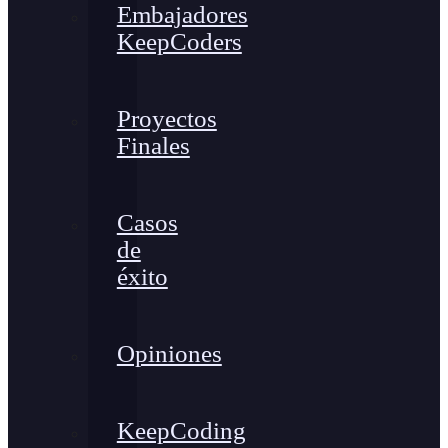
Embajadores
KeepCoders
Proyectos
Finales
Casos
de
éxito
Opiniones
KeepCoding