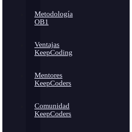
Metodología
OB1
Ventajas
KeepCoding
Mentores
KeepCoders
Comunidad
KeepCoders