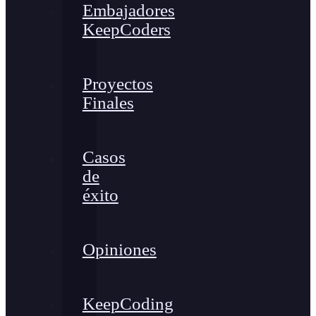
Embajadores
KeepCoders
Proyectos
Finales
Casos
de
éxito
Opiniones
KeepCoding