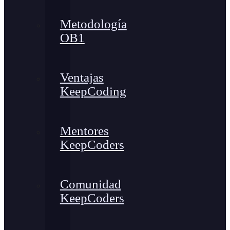
Metodología
OB1
Ventajas
KeepCoding
Mentores
KeepCoders
Comunidad
KeepCoders