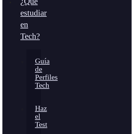
¿Qué
estudiar
en
Tech?
Guía
de
Perfiles
Tech
Haz
el
Test