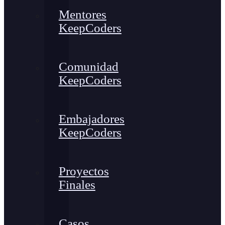
Mentores
KeepCoders
Comunidad
KeepCoders
Embajadores
KeepCoders
Proyectos
Finales
Casos