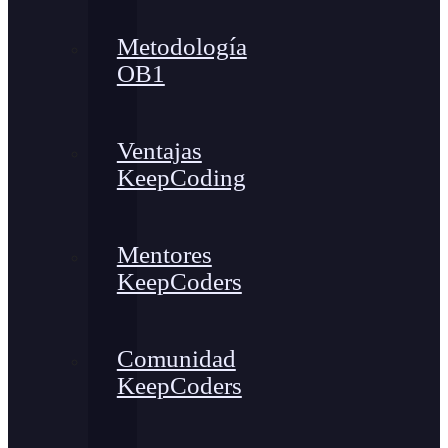
Metodología
OB1
Ventajas
KeepCoding
Mentores
KeepCoders
Comunidad
KeepCoders