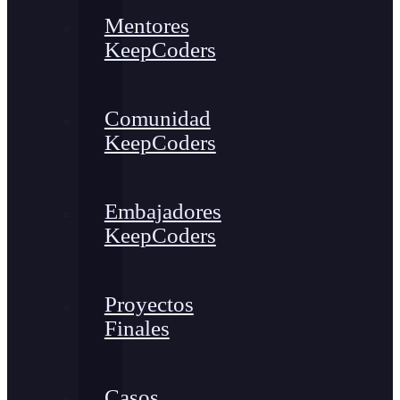
Mentores
KeepCoders
Comunidad
KeepCoders
Embajadores
KeepCoders
Proyectos
Finales
Casos