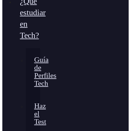
¿Qué
estudiar
en
Tech?
Guía
de
Perfiles
Tech
Haz
el
Test