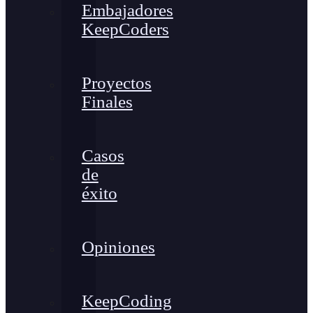
Embajadores
KeepCoders
Proyectos
Finales
Casos
de
éxito
Opiniones
KeepCoding