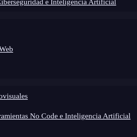
erseguridad e Inteligencia Artificial
 Web
ovisuales
lógico a nuevos profesionales, combinando conocimiento práctico,
os de transformación profesional.
mientas No Code e Inteligencia Artificial