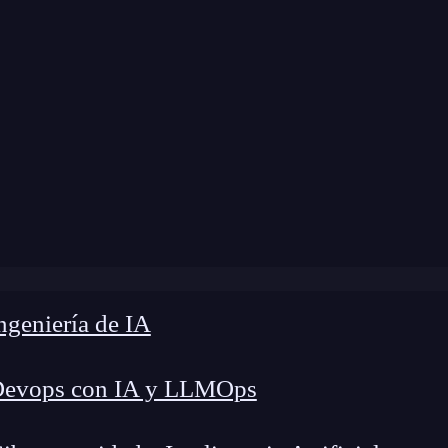
 modificación:
5 de julio de 2024 |
Tiempo de Le
g
»
Tutorial: ¿cómo crear un diccionario para Firebase?
geniería de IA
Devops con IA y LLMOps