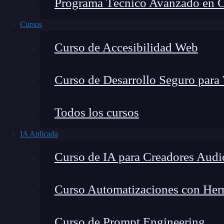
Programa Técnico Avanzado en Cib
Cursos
Curso de Accesibilidad Web
Curso de Desarrollo Seguro para
Todos los cursos
IA Aplicada
Lucia Gómez Salgado
Curso de IA para Creadores Audi
Contribuyo a acercar la realidad del sector tecno
visión de mercado y experiencia directa en proces
Curso Automatizaciones con Herra
Curso de Prompt Engineering