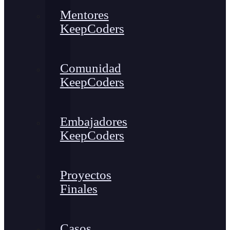
Mentores
KeepCoders
Comunidad
KeepCoders
Embajadores
KeepCoders
Proyectos
Finales
Casos