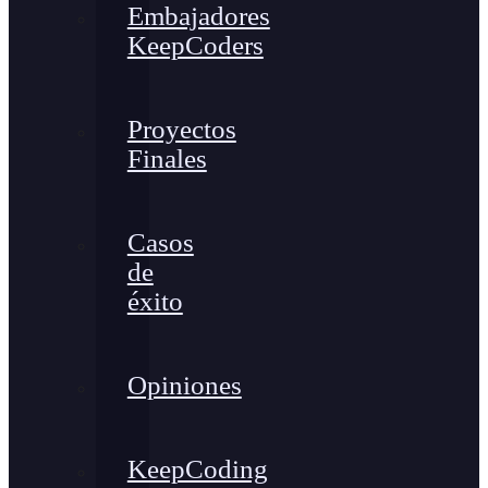
Embajadores
KeepCoders
Proyectos
Finales
Casos
de
éxito
Opiniones
KeepCoding