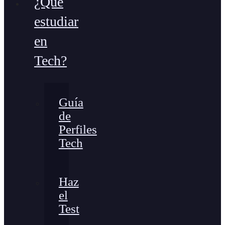
¿Qué
estudiar
en
Tech?
Guía
de
Perfiles
Tech
Haz
el
Test