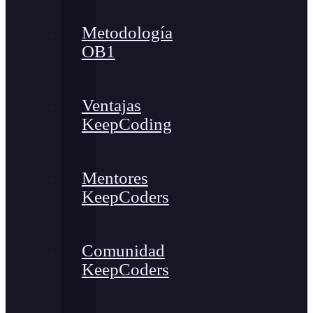
Metodología
OB1
Ventajas
KeepCoding
Mentores
KeepCoders
Comunidad
KeepCoders