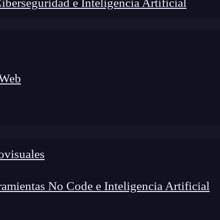
erseguridad e Inteligencia Artificial
 Web
lógico a nuevos profesionales, combinando conocimiento práctico,
os de transformación profesional.
ovisuales
mientas No Code e Inteligencia Artificial
“JavaScript usa una cola de
callback
”, “tiene un solo