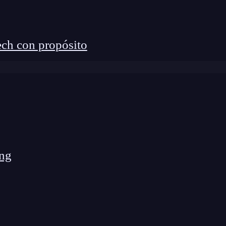
ch con propósito
 google y es el que utiliza Google Chrome. Además
 adaptado para correr del lado servidor haciendo
de
programación
back-end
.
ya podrás deducir que se utiliza en su navegador
ng
Edge, que viene incluido con sus
sistemas operativos
te
y se convirtió también en un
open source
.