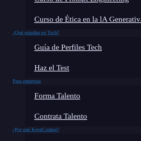
subproceso” o “el motor V8 de JavaScript”, sin
aprender
de forma profunda, concisa y muy 
Curso de Ética en la lA Generativ
forma se ejecuta.
¿Qué estudiar en Tech?
¿Qué encontrarás en este post?
Guía de Perfiles Tech
Haz el Test
Cómo funciona JavaScript
Para empresas
Motor JavaScript
V8 Engine
Forma Talento
Chakra Engine
Carakan Engine
Contrata Talento
SpiderMonkey Engine
¿Por qué KeepCoding?
Tiempo de ejecución