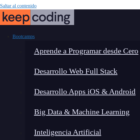
Saltar al contenido
Bootcamps
Aprende a Programar desde Cero
Desarrollo Web Full Stack
¿Cómo f
Desarrollo Apps iOS & Android
Big Data & Machine Learning
Inteligencia Artificial
Lucia Gómez Salgado
|
Última 