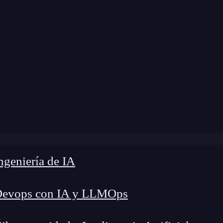
ome
»
Blog
»
¿Cómo funciona JavaScript?
geniería de IA
Devops con IA y LLMOps