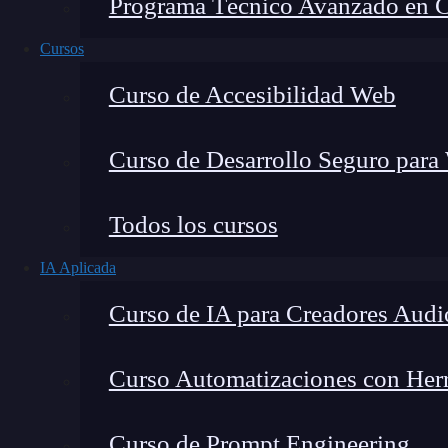
Programa Técnico Avanzado en Cib
Cursos
Curso de Accesibilidad Web
Curso de Desarrollo Seguro para
Lucia Gómez Salgado
Todos los cursos
Contribuyo a acercar la realidad del sector tecno
IA Aplicada
visión de mercado y experiencia directa en proces
Curso de IA para Creadores Audi
Curso Automatizaciones con Herra
Seguramente habrás escuchado alguna vez que 
Curso de Prompt Engineering