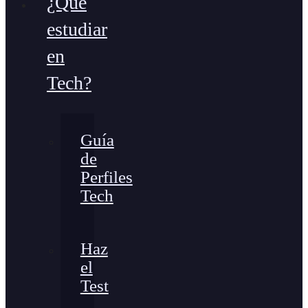
¿Qué
estudiar
en
Tech?
Guía
de
Perfiles
Tech
Haz
el
Test