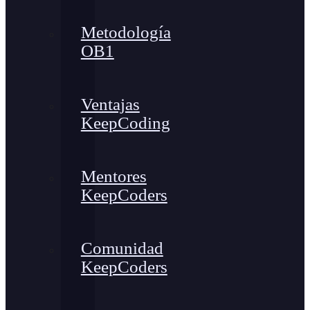
Metodología
OB1
Ventajas
KeepCoding
Mentores
KeepCoders
Comunidad
KeepCoders