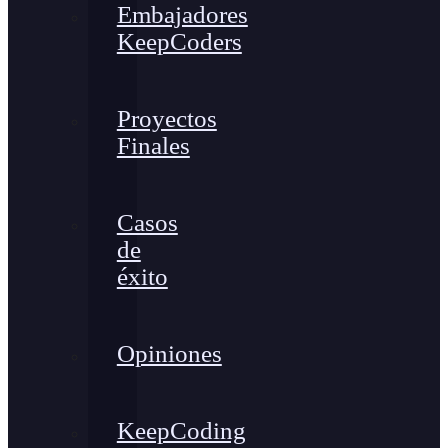
Embajadores
KeepCoders
Proyectos
Finales
Casos
de
éxito
Opiniones
KeepCoding