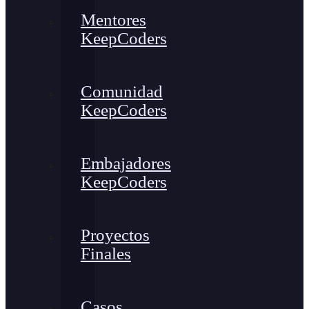
Mentores
KeepCoders
Comunidad
KeepCoders
Embajadores
KeepCoders
Proyectos
Finales
Casos