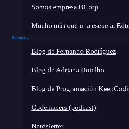
Somos empresa BCorp
Beneficios de aprender cómo sincronizar Github con Visual Stu
Mucho más que una escuela. Edte
¿Cómo sincronizar Github con Visual Studio Code?: paso a pas
Consejos para una colaboración efectiva
Recursos
Blog de Fernando Rodríguez
Beneficios de aprender cómo 
Studio Code
Blog de Adriana Botelho
Al aprender cómo sincronizar
Github
con
Visu
beneficios:
Blog de Programación KeepCodi
Gestión centralizada:
Todos los archivos 
Codemacers (podcast)
repositorio Github, lo que facilita la cola
Control de versiones:
Git
, el sistema de 
Nerdsletter