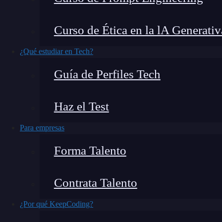
La colaboración en proyectos de desarrollo de 
Curso de Ética en la lA Generativ
equipos distribuidos trabajan en conjunto para
Aprender
cómo sincronizar
Github
con
Visual
¿Qué estudiar en Tech?
interfaz integrada para gestionar repositorios 
Guía de Perfiles Tech
manera eficiente. Por eso, el día de hoy te mo
Code.
Haz el Test
Para empresas
Forma Talento
Contrata Talento
¿Por qué KeepCoding?