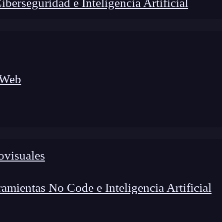
erseguridad e Inteligencia Artificial
 Web
ovisuales
lógico a nuevos profesionales, combinando conocimiento práctico,
os de transformación profesional.
mientas No Code e Inteligencia Artificial