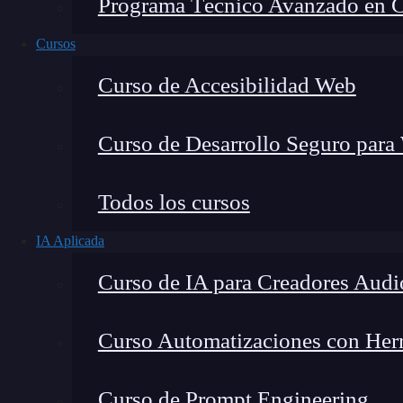
Programa Técnico Avanzado en Cib
Cursos
Curso de Accesibilidad Web
Curso de Desarrollo Seguro para
Todos los cursos
IA Aplicada
Lucia Gómez Salgado
Curso de IA para Creadores Audi
Contribuyo a acercar la realidad del sector tecno
visión de mercado y experiencia directa en proces
Curso Automatizaciones con Herra
Curso de Prompt Engineering