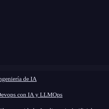
modificación:
22 de marzo de 2024 |
Tiempo de L
g
»
¿Cómo sincronizar Github con Visual Studio Code?
geniería de IA
Devops con IA y LLMOps