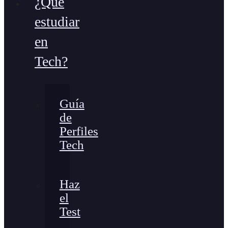
¿Qué
estudiar
en
Tech?
Guía
de
Perfiles
Tech
Haz
el
Test