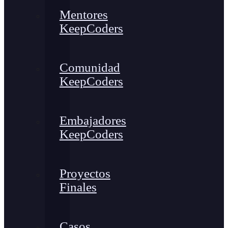
Mentores
KeepCoders
Comunidad
KeepCoders
Embajadores
KeepCoders
Proyectos
Finales
Casos