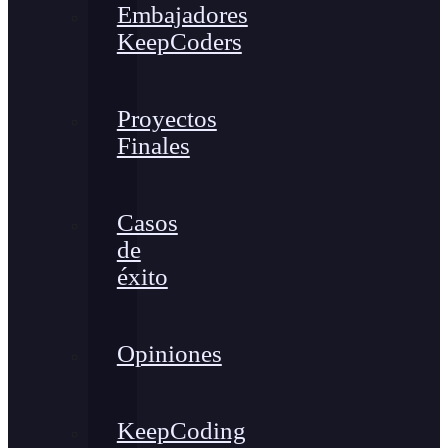
Embajadores
KeepCoders
Proyectos
Finales
Casos
de
éxito
Opiniones
KeepCoding