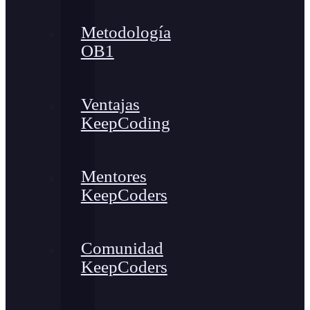
Metodología
OB1
Ventajas
KeepCoding
Mentores
KeepCoders
Comunidad
KeepCoders