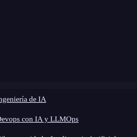
a modificación:
5 de julio de 2024 |
Tiempo de L
laves del email marketing: ¿qué es y por qué es important
geniería de IA
Devops con IA y LLMOps