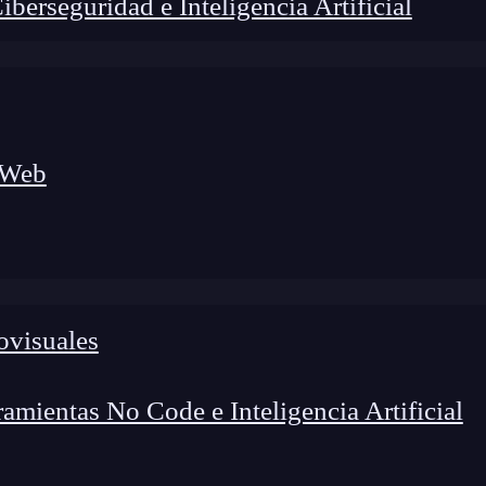
erseguridad e Inteligencia Artificial
 Web
ovisuales
foco en el desarrollo de talento y el análisis del sector
o evolucionan las tecnologías, qué competencias demanda el
 el entorno tech.
mientas No Code e Inteligencia Artificial