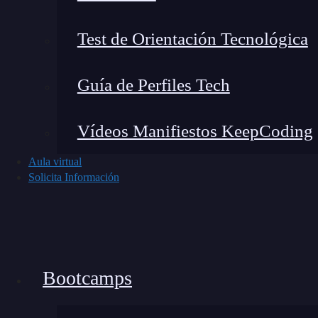
blog o de un conjunto de afiliados, pero siempr
en una página o en la misma suscripción de emai
Test de Orientación Tecnológica
acompañando a través de todo el proceso.
Guía de Perfiles Tech
Vídeos Manifiestos KeepCoding
Aula virtual
Solicita Información
Bootcamps
Elementos clave