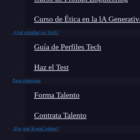
Las claves del email
marketing
son conceptos qu
Curso de Ética en la lA Generativ
estrategia y por qué es tan importante te permi
¿Qué estudiar en Tech?
modo, podrás mejorar tus estrategias y cumplir
Guía de Perfiles Tech
¿Qué encontrarás en este post?
Haz el Test
Para empresas
Claves del email marketing
Forma Talento
¿Qué es el email marketing?
¿Por qué es importante?
Contrata Talento
Elementos clave
¿Por qué KeepCoding?
Claves del email marketing