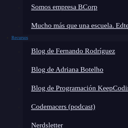
Somos empresa BCorp
marketing son:
Como es una herramienta tan tradicional y
Mucho más que una escuela. Edte
de media, entre 6 y 20 veces la bandeja de 
Recursos
Por cada dólar que se invierte en las camp
Blog de Fernando Rodríguez
de, por lo menos, 44 dólares, si haces un 
A través de encuestas realizadas, se ha 
Blog de Adriana Botelho
empleando el correo electrónico antes qu
Dentro de las métricas registradas, el 73%
Blog de Programación KeepCodi
de las campañas de correo electrónico com
Entre tanto, el email marketing puede aparecer
Codemacers (podcast)
retención de usuarios para convertirlos en clie
el siguiente gráfico, donde los posibles usuario
Nerdsletter