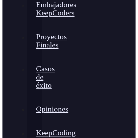
Embajadores
KeepCoders
Proyectos
Finales
Casos
de
éxito
Opiniones
KeepCoding