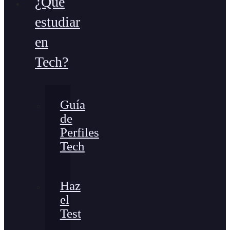
¿Qué
estudiar
en
Tech?
Guía
de
Perfiles
Tech
Haz
el
Test