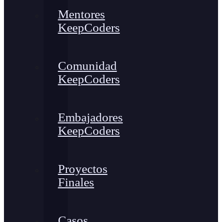
Mentores
KeepCoders
Comunidad
KeepCoders
Embajadores
KeepCoders
Proyectos
Finales
Casos