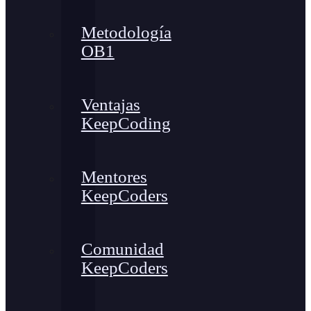
Metodología
OB1
Ventajas
KeepCoding
Mentores
KeepCoders
Comunidad
KeepCoders