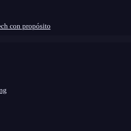
ch con propósito
a cualitativa. Recuerda que una vez hayas
 reiniciar Tableau para que se actualice.
ng