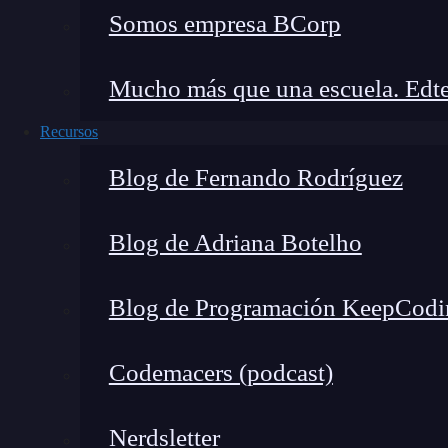
Somos empresa BCorp
Mucho más que una escuela. Edte
Recursos
Blog de Fernando Rodríguez
Ahora, te mostramos cómo configurar una palet
Blog de Adriana Botelho
modificado el
archivo preferencies.tps
, debes
Blog de Programación KeepCodi
Codemacers (podcast)
Nerdsletter