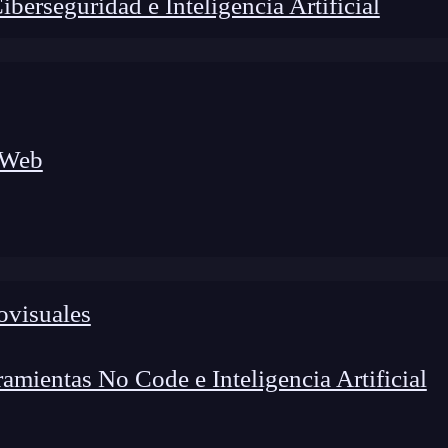
erseguridad e Inteligencia Artificial
 Web
ovisuales
foco en el desarrollo de talento y el análisis del sector
o evolucionan las tecnologías, qué competencias demanda el
 el entorno tech.
mientas No Code e Inteligencia Artificial