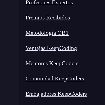
Profesores Expertos
Colores en la visualización d
Premios Recibidos
Ya sea por una cuestión de
identidad empresa
visualización de datos en Tableau resultan 
Metodología OB1
Por esta razón, te enseñamos cómo usarlos a pa
Ventajas KeepCoding
Usar paletas de
colores constantes
,
paleta
Mentores KeepCoders
Solo debes usar
colores llamativos para 
Las paletas de colores están diseñadas a c
Comunidad KeepCoders
daltónicos,
puesto que 10 % de los hombre
Intenta
no colorear elementos que no se
Embajadores KeepCoders
no es necesario ni aconsejable.