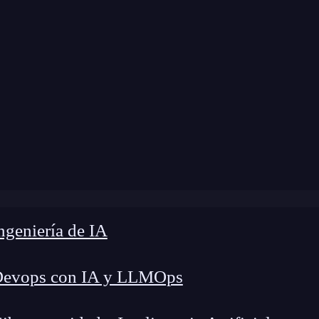
a modificación:
17 de abril de 2024 |
Tiempo de 
¿Cómo usar colores en la visualización de datos en Tableau
geniería de IA
Devops con IA y LLMOps