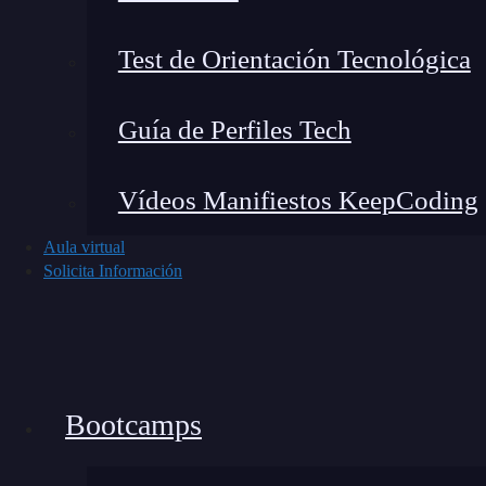
Test de Orientación Tecnológica
Guía de Perfiles Tech
Vídeos Manifiestos KeepCoding
Paleta de color secuencial
Aula virtual
Esta consiste en
variar paulatinamente la int
Solicita Información
importancia de una medida.
Bootcamps