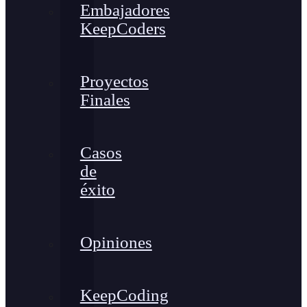
Embajadores
KeepCoders
Proyectos
Finales
Casos
de
éxito
Opiniones
KeepCoding