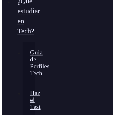
¿Qué
estudiar
en
Tech?
Guía
de
Perfiles
Tech
Haz
el
Test