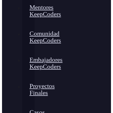
Mentores
KeepCoders
Comunidad
KeepCoders
Embajadores
KeepCoders
Proyectos
Finales
Casos