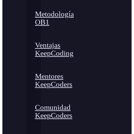
Metodología
OB1
Ventajas
KeepCoding
Mentores
KeepCoders
Comunidad
KeepCoders