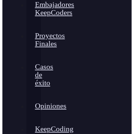
Embajadores
KeepCoders
Proyectos
Finales
Casos
de
éxito
Opiniones
KeepCoding