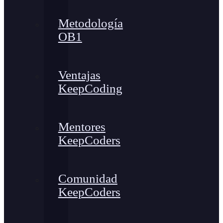
Metodología
OB1
Ventajas
KeepCoding
Mentores
KeepCoders
Comunidad
KeepCoders