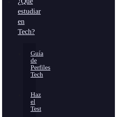
¿Qué
estudiar
en
Tech?
Guía
de
Perfiles
Tech
Haz
el
Test