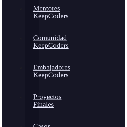
Mentores
KeepCoders
Comunidad
KeepCoders
Embajadores
KeepCoders
Proyectos
Finales
Casos