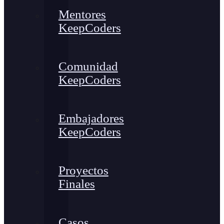
Mentores
KeepCoders
Comunidad
KeepCoders
Embajadores
KeepCoders
Proyectos
Finales
Casos