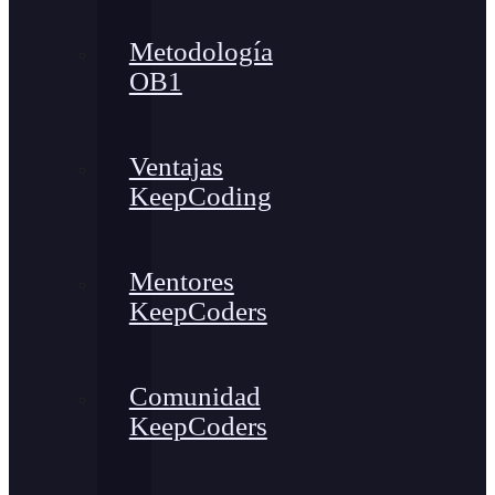
Metodología
OB1
Ventajas
KeepCoding
Mentores
KeepCoders
Comunidad
KeepCoders