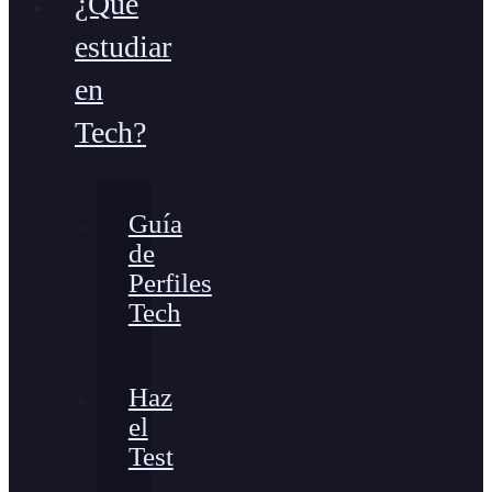
¿Qué
estudiar
en
Tech?
Guía
de
Perfiles
Tech
Haz
el
Test