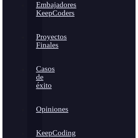
Embajadores
KeepCoders
Proyectos
Finales
Casos
de
éxito
Opiniones
KeepCoding