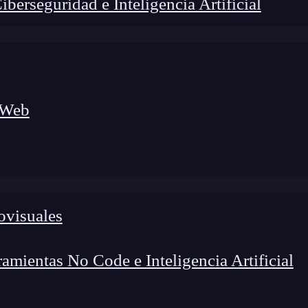
erseguridad e Inteligencia Artificial
 Web
lógico a nuevos profesionales, combinando conocimiento práctico,
os de transformación profesional.
ovisuales
mientas No Code e Inteligencia Artificial
e
crear interfaces de usuario en el proceso de