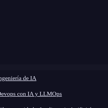
Home
»
Blog
»
Componentes en React
geniería de IA
Devops con IA y LLMOps