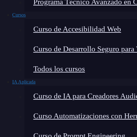
Programa Técnico Avanzado en Cib
Cursos
Curso de Accesibilidad Web
Curso de Desarrollo Seguro para
Lucia Gómez Salgado
Todos los cursos
Contribuyo a acercar la realidad del sector tecno
IA Aplicada
visión de mercado y experiencia directa en proces
Curso de IA para Creadores Audi
Curso Automatizaciones con Herra
React es una
librería JavaScript
que nos permit
Curso de Prompt Engineering