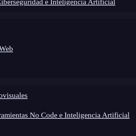
erseguridad e Inteligencia Artificial
 Web
lógico a nuevos profesionales, combinando conocimiento práctico,
os de transformación profesional.
ovisuales
mientas No Code e Inteligencia Artificial
convertido en una opción cada vez más popular para