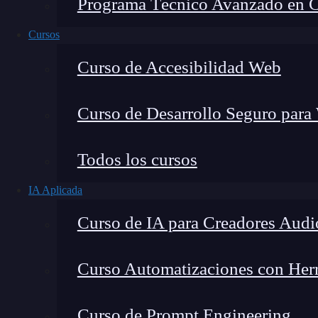
Programa Técnico Avanzado en Cib
Cursos
Curso de Accesibilidad Web
Curso de Desarrollo Seguro para
Lucia Gómez Salgado
Todos los cursos
Contribuyo a acercar la realidad del sector tecno
IA Aplicada
visión de mercado y experiencia directa en proces
Curso de IA para Creadores Audi
Curso Automatizaciones con Herra
En el mundo del
desarrollo web
,
Node.js
se ha 
Curso de Prompt Engineering