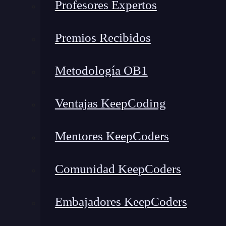
Profesores Expertos
Premios Recibidos
Metodología OB1
Ventajas KeepCoding
Mentores KeepCoders
Comunidad KeepCoders
Embajadores KeepCoders
¿Qué encontrarás en este post?