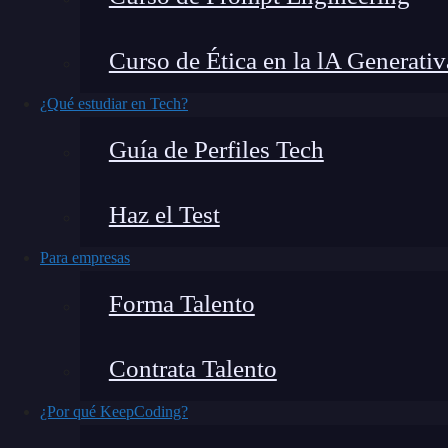
crear aplicaciones rápidas y eficientes.
Curso de Ética en la lA Generativ
Uno de los aspectos fundamentales en el
desarr
eso, en este artículo, exploraremos cómo estab
¿Qué estudiar en Tech?
Guía de Perfiles Tech
Haz el Test
Para empresas
Forma Talento
Contrata Talento
¿Por qué KeepCoding?