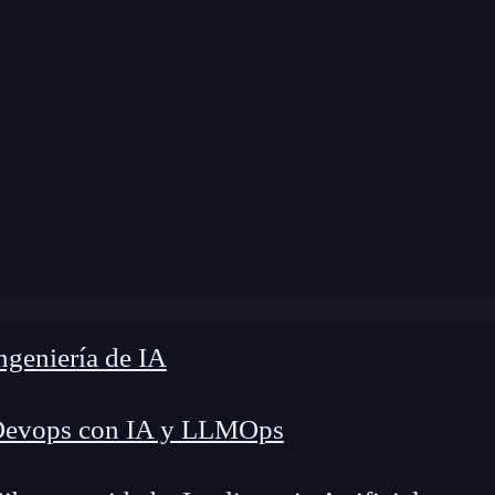
»
Blog
»
Conexión a bases de datos en Node.js
geniería de IA
Devops con IA y LLMOps