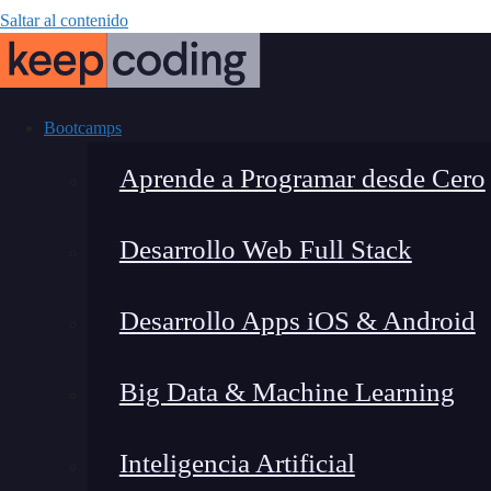
Saltar al contenido
Bootcamps
Aprende a Programar desde Cero
Desarrollo Web Full Stack
Conexión a b
Desarrollo Apps iOS & Android
Big Data & Machine Learning
Inteligencia Artificial
Lucia Gómez Salgado
|
Última