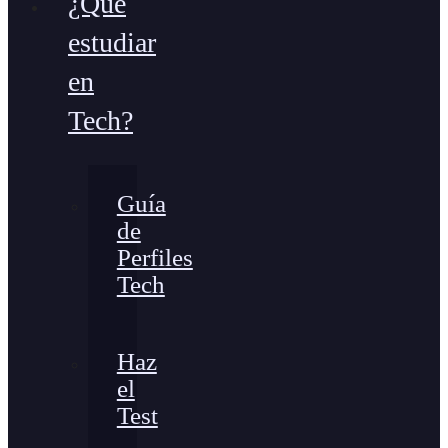
¿Qué
estudiar
en
Tech?
Guía
de
Perfiles
Tech
Haz
el
Test