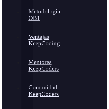
Metodología
OB1
Ventajas
KeepCoding
Mentores
KeepCoders
Comunidad
KeepCoders