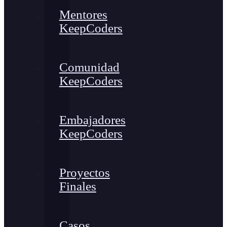
Mentores
KeepCoders
Comunidad
KeepCoders
Embajadores
KeepCoders
Proyectos
Finales
Casos