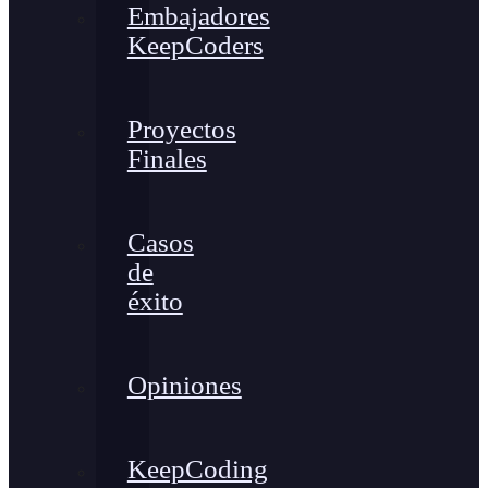
Embajadores
KeepCoders
Proyectos
Finales
Casos
de
éxito
Opiniones
KeepCoding