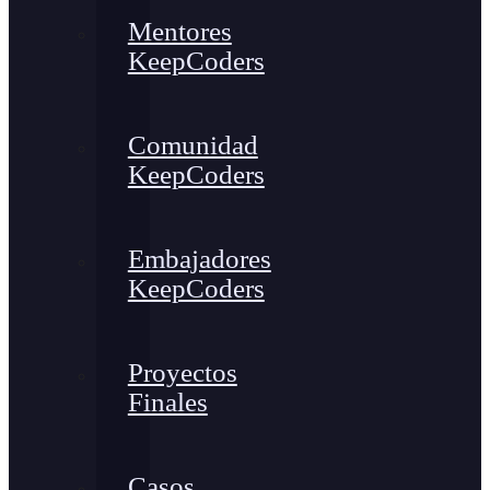
Mentores
KeepCoders
Comunidad
KeepCoders
Embajadores
KeepCoders
Proyectos
Finales
Casos