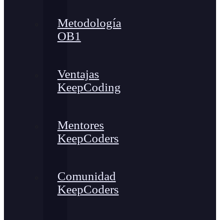
Metodología
OB1
Ventajas
KeepCoding
Mentores
KeepCoders
Comunidad
KeepCoders