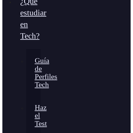
¿Qué
estudiar
en
Tech?
Guía
de
Perfiles
Tech
Haz
el
Test