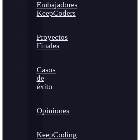
Embajadores
KeepCoders
Proyectos
Finales
Casos
de
éxito
Opiniones
KeepCoding